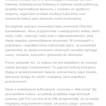
Celestia, doświadczenia Gatineau w zakresie sztuki publicznej,
projekty marionetkowe tworzone z osobami ze spektrum
autyzmu, regionalne praktyki mediacji kulturalnej oraz
znaczenie kultury jako elementu marki terytorialnej.
Szczególnie ważnym momentem była ceremonia Ohenton
Kariwatekwen, która przypomniała o wdzięczności wobec ziemi,
wody, roślin, zwierząt i ludzi oraz o odpowiedzialności, jaką
niesie wspólne zamieszkiwanie terytorium. W rozmowach o
pojednaniu i współtworzeniu wybrzmiało jasno, że prawdziwe
partnerstwo ze społecznościami rdzennych narodów wymaga
czasu, zaufania, szacunku i gotowości do słuchania.
Forum pokazało też, że kultura nie jest dodatkiem do rozwoju
miasta jest jego fundamentem. To poprzez kulturę budujemy
dialog w spolaryzowanym świecie, wzmacniamy więzi lokalne,
tworzymy dostęp do sztuki i nadajemy sens wspólnym
przestrzeniom.
Dane o inwestycjach kulturalnych, rozmowy o „filet social” dla
pracowników kultury i przykłady projektów nagrodzonych
podczas gali Prix Les Arts et la Ville przypomniały, że za każdą
inicjatywą stoją konkretni ludzie, ich praca, pasja i potrzeba