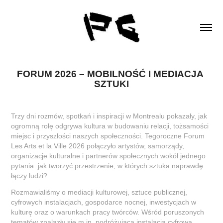
FORUM 2026 – MOBILNOŚĆ I MEDIACJA 
SZTUKI
Trzy dni rozmów, spotkań i inspiracji w Montrealu pokazały, jak
ogromną rolę odgrywa kultura w budowaniu relacji, tożsamości
miejsc i przyszłości naszych społeczności. Tegoroczne Forum
Les Arts et la Ville 2026 połączyło artystów, samorządy,
organizacje kulturalne i partnerów społecznych wokół jednego
pytania: jak tworzyć przestrzenie, w których sztuka naprawdę
łączy ludzi?
Rozmawialiśmy o mediacji kulturowej, sztuce publicznej,
cyfrowych instalacjach, gospodarce nocnej, inwestycjach w
kulturę oraz o warunkach pracy twórców. Wśród poruszonych
tematów znalazły się m.in. podróżująca instalacja cyfrowa