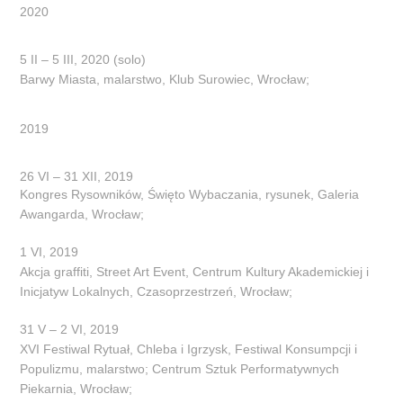
2020
5 II – 5 III, 2020 (solo)
Barwy Miasta, malarstwo, Klub Surowiec, Wrocław;
2019
26 VI – 31 XII, 2019
Kongres Rysowników, Święto Wybaczania, rysunek, Galeria
Awangarda, Wrocław;
1 VI, 2019
Akcja graffiti, Street Art Event, Centrum Kultury Akademickiej i
Inicjatyw Lokalnych, Czasoprzestrzeń, Wrocław;
31 V – 2 VI, 2019
XVI Festiwal Rytuał, Chleba i Igrzysk, Festiwal Konsumpcji i
Populizmu, malarstwo; Centrum Sztuk Performatywnych
Piekarnia, Wrocław;