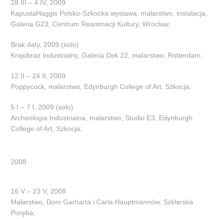
28 III – 4 IV, 2009
KapustaHaggis Polsko-Szkocka wystawa, malarstwo, instalacja,
Galeria G23, Centrum Reanimacji Kultury, Wrocław;
Brak daty, 2009 (solo)
Krajobraz Industrialny, Galeria Dek 22, malarstwo, Rotterdam;
12 II – 24 II, 2009
Poppycock, malarstwo, Edynburgh College of Art, Szkocja;
5 I – 7 I, 2009 (solo)
Archeologia Industrialna, malarstwo, Studio E3, Edynburgh
College of Art, Szkocja;
2008
16 V – 23 V, 2008
Malarstwo, Dom Garharta i Carla Hauptmannów, Szklarska
Poręba;