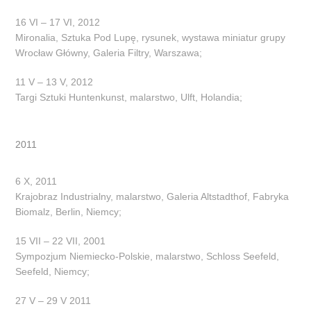
16 VI – 17 VI, 2012
Mironalia, Sztuka Pod Lupę, rysunek, wystawa miniatur grupy
Wrocław Główny, Galeria Filtry, Warszawa;
11 V – 13 V, 2012
Targi Sztuki Huntenkunst, malarstwo, Ulft, Holandia;
2011
6 X, 2011
Krajobraz Industrialny, malarstwo, Galeria Altstadthof, Fabryka
Biomalz, Berlin, Niemcy;
15 VII – 22 VII, 2001
Sympozjum Niemiecko-Polskie, malarstwo, Schloss Seefeld,
Seefeld, Niemcy;
27 V – 29 V 2011