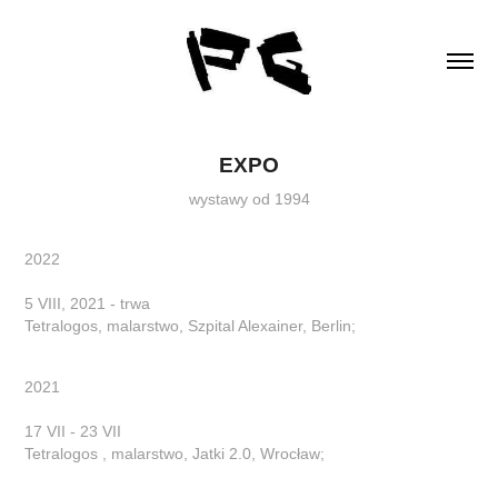
EXPO
wystawy od 1994
2022
5 VIII, 2021 - trwa
Tetralogos, malarstwo,
Szpital Alexainer, Berlin;
2021
17 VII - 23 VII
Tetralogos , malarstwo, Jatki 2.0, Wrocław;