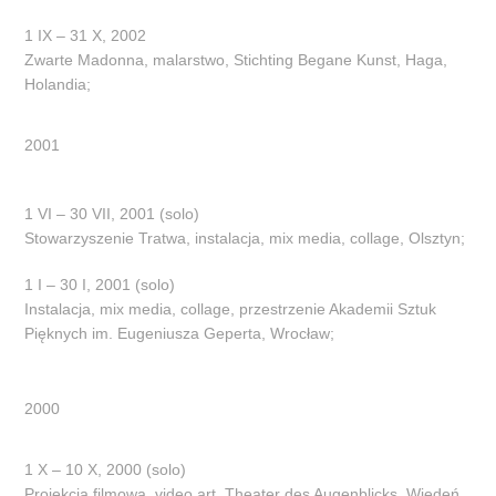
1 IX – 31 X, 2002
Zwarte Madonna, malarstwo, Stichting Begane Kunst, Haga,
Holandia;
2001
1 VI – 30 VII, 2001 (solo)
Stowarzyszenie Tratwa, instalacja, mix media, collage, Olsztyn;
1 I – 30 I, 2001 (solo)
Instalacja, mix media, collage, przestrzenie Akademii Sztuk
Pięknych im. Eugeniusza Geperta, Wrocław;
2000
1 X – 10 X, 2000 (solo)
Projekcja filmowa, video art, Theater des Augenblicks, Wiedeń,