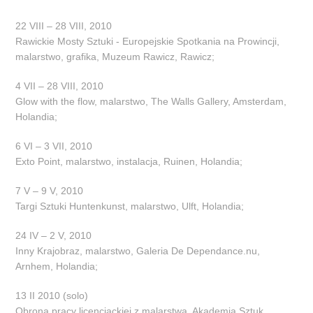
22 VIII – 28 VIII, 2010
Rawickie Mosty Sztuki - Europejskie Spotkania na Prowincji,
malarstwo, grafika, Muzeum Rawicz, Rawicz;
4 VII – 28 VIII, 2010
Glow with the flow, malarstwo, The Walls Gallery, Amsterdam,
Holandia;
6 VI – 3 VII, 2010
Exto Point, malarstwo, instalacja, Ruinen, Holandia;
7 V – 9 V, 2010
Targi Sztuki Huntenkunst, malarstwo, Ulft, Holandia;
24 IV – 2 V, 2010
Inny Krajobraz, malarstwo, Galeria De Dependance.nu,
Arnhem, Holandia;
13 II 2010 (solo)
Obrona pracy licencjackiej z malarstwa, Akademia Sztuk